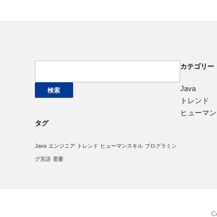
検
カテゴリー
索:
Java
トレンド
ヒューマン
タグ
Java
エンジニア
トレンド
ヒューマンスキル
プログラミン
グ言語
需要
C